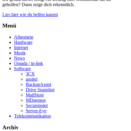
geholfen? Dann zeige dich erkenntlich.
Lies hier wie du helfen kannst
Menü
Allgemein
Hardware
Internet
Musik
News
Omada / tp-link
Software
3CX
ansitel
BackupAssist
Drive Snapshot
MailStore
MDaemon
Securepoint
Server-Eye
Telekommunikation
Archiv