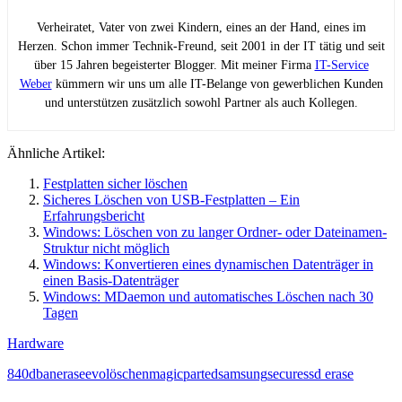
Verheiratet, Vater von zwei Kindern, eines an der Hand, eines im
Herzen. Schon immer Technik-Freund, seit 2001 in der IT tätig und seit
über 15 Jahren begeisterter Blogger. Mit meiner Firma
IT-Service
Weber
kümmern wir uns um alle IT-Belange von gewerblichen Kunden
und unterstützen zusätzlich sowohl Partner als auch Kollegen.
Ähnliche Artikel:
Festplatten sicher löschen
Sicheres Löschen von USB-Festplatten – Ein
Erfahrungsbericht
Windows: Löschen von zu langer Ordner- oder Dateinamen-
Struktur nicht möglich
Windows: Konvertieren eines dynamischen Datenträger in
einen Basis-Datenträger
Windows: MDaemon und automatisches Löschen nach 30
Tagen
Hardware
840
dban
erase
evo
löschen
magic
parted
samsung
secure
ssd erase