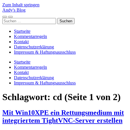
Zum Inhalt springen
Andy's Blog
Mobile-
Suchfeld
Suchen
Menü
ein-/ausblenden
nach:
ein-/ausblenden
Startseite
Kommentarregeln
Kontakt
Datenschutzerklärung
Impressum & Haftungsausschluss
Startseite
Kommentarregeln
Kontakt
Datenschutzerklärung
Impressum & Haftungsausschluss
Schlagwort:
cd
(Seite 1 von 2)
Mit Win10XPE ein Rettungsmedium mit
integriertem TightVNC-Server erstellen