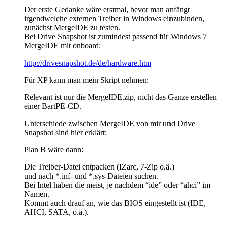
Der erste Gedanke wäre erstmal, bevor man anfängt
irgendwelche externen Treiber in Windows einzubinden,
zunächst MergeIDE zu testen.
Bei Drive Snapshot ist zumindest passend für Windows 7
MergeIDE mit onboard:
http://drivesnapshot.de/de/hardware.htm
Für XP kann man mein Skript nehmen:
Relevant ist nur die MergeIDE.zip, nicht das Ganze erstellen
einer BartPE-CD.
Unterschiede zwischen MergeIDE von mir und Drive
Snapshot sind hier erklärt:
Plan B wäre dann:
Die Treiber-Datei entpacken (IZarc, 7-Zip o.ä.)
und nach *.inf- und *.sys-Dateien suchen.
Bei Intel haben die meist, je nachdem “ide” oder “ahci” im
Namen.
Kommt auch drauf an, wie das BIOS eingestellt ist (IDE,
AHCI, SATA, o.ä.).