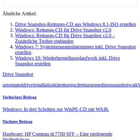
Ähnliche Artikel:
Drive Snapshot-Rettungs-CD aus Windows 8.1-ISO erstellen
Windows: Rettungs-CD für Drive Snapshot v2.0
Windows: Rettungs-CD für Drive Snapshot v2.0 –
Zusätzliche Treiber einbinden
Windows 7: Systemreparaturdatenträger inkl. Drive Snapshot
erstellen
Windows 10: Wiederherstellungslaufwerk inkl. Drive
Snapshot erstellen
Drive Snapshot
automated
drive
installation
kit
rettungscd
rettungsmedium
snapshot
waik
Vorheriger Beitrag
Windows: In drei Schritten zur WinPE-CD mit WAIK
Nächster Beitrag
Hardware: HP Compaq dc7700 SFF – Eine eierlegende
Wollmilchsau