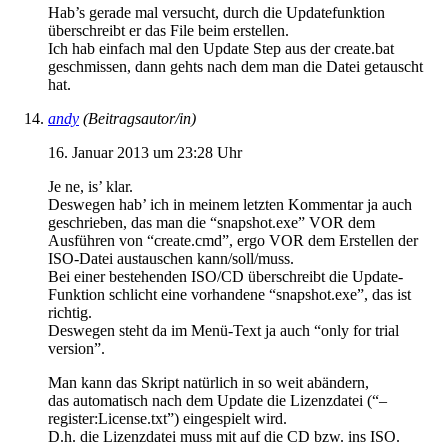
Hab’s gerade mal versucht, durch die Updatefunktion
überschreibt er das File beim erstellen.
Ich hab einfach mal den Update Step aus der create.bat
geschmissen, dann gehts nach dem man die Datei getauscht
hat.
andy
(Beitragsautor/in)
16. Januar 2013 um 23:28 Uhr
Je ne, is’ klar.
Deswegen hab’ ich in meinem letzten Kommentar ja auch
geschrieben, das man die “snapshot.exe” VOR dem
Ausführen von “create.cmd”, ergo VOR dem Erstellen der
ISO-Datei austauschen kann/soll/muss.
Bei einer bestehenden ISO/CD überschreibt die Update-
Funktion schlicht eine vorhandene “snapshot.exe”, das ist
richtig.
Deswegen steht da im Menü-Text ja auch “only for trial
version”.
Man kann das Skript natürlich in so weit abändern,
das automatisch nach dem Update die Lizenzdatei (“–
register:License.txt”) eingespielt wird.
D.h. die Lizenzdatei muss mit auf die CD bzw. ins ISO.