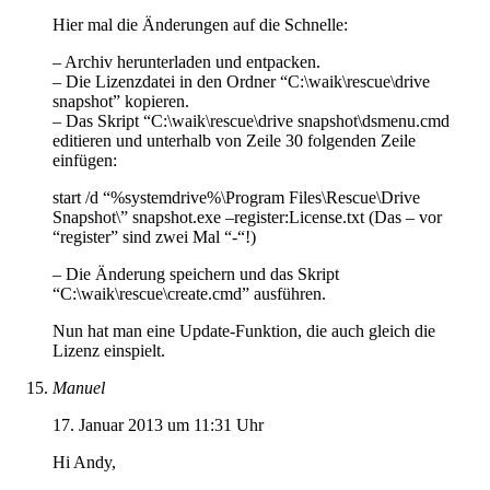
Hier mal die Änderungen auf die Schnelle:
– Archiv herunterladen und entpacken.
– Die Lizenzdatei in den Ordner “C:\waik\rescue\drive
snapshot” kopieren.
– Das Skript “C:\waik\rescue\drive snapshot\dsmenu.cmd
editieren und unterhalb von Zeile 30 folgenden Zeile
einfügen:
start /d “%systemdrive%\Program Files\Rescue\Drive
Snapshot\” snapshot.exe –register:License.txt (Das – vor
“register” sind zwei Mal “-“!)
– Die Änderung speichern und das Skript
“C:\waik\rescue\create.cmd” ausführen.
Nun hat man eine Update-Funktion, die auch gleich die
Lizenz einspielt.
Manuel
17. Januar 2013 um 11:31 Uhr
Hi Andy,