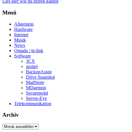
Lies hier wie du helfen kannst
Menü
Allgemein
Hardware
Internet
Musik
News
Omada / tp-link
Software
3CX
ansitel
BackupAssist
Drive Snapshot
MailStore
MDaemon
Securepoint
Server-Eye
Telekommunikation
Archiv
Archiv