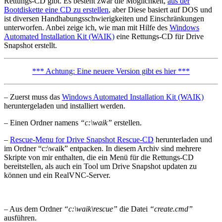
Rettungs-CD gibt. Es besteht zwar die Möglichkeit,
aus der
Bootdiskette eine CD zu erstellen
, aber Diese basiert auf DOS und
ist diversen Handhabungsschwierigkeiten und Einschränkungen
unterworfen. Anbei zeige ich, wie man mit Hilfe des
Windows
Automated Installation Kit (WAIK)
eine Rettungs-CD für Drive
Snapshot erstellt.
*** Achtung: Eine neuere Version gibt es hier ***
– Zuerst muss das
Windows Automated Installation Kit (WAIK)
heruntergeladen und installiert werden.
– Einen Ordner namens
“c:\waik”
erstellen.
–
Rescue-Menu for Drive Snapshot Rescue-CD
herunterladen und
im Ordner “c:\waik” entpacken. In diesem Archiv sind mehrere
Skripte von mir enthalten, die ein Menü für die Rettungs-CD
bereitstellen, als auch ein Tool um Drive Snapshot updaten zu
können und ein RealVNC-Server.
– Aus dem Ordner
“c:\waik\rescue”
die Datei
“create.cmd”
ausführen.