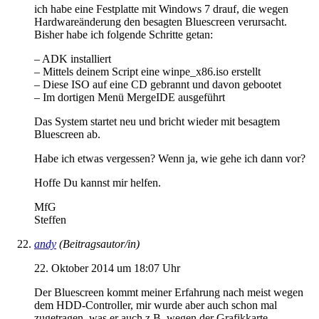
ich habe eine Festplatte mit Windows 7 drauf, die wegen
Hardwareänderung den besagten Bluescreen verursacht.
Bisher habe ich folgende Schritte getan:
– ADK installiert
– Mittels deinem Script eine winpe_x86.iso erstellt
– Diese ISO auf eine CD gebrannt und davon gebootet
– Im dortigen Menü MergeIDE ausgeführt
Das System startet neu und bricht wieder mit besagtem
Bluescreen ab.
Habe ich etwas vergessen? Wenn ja, wie gehe ich dann vor?
Hoffe Du kannst mir helfen.
MfG
Steffen
andy
(Beitragsautor/in)
22. Oktober 2014 um 18:07 Uhr
Der Bluescreen kommt meiner Erfahrung nach meist wegen
dem HDD-Controller, mir wurde aber auch schon mal
zugetragen, was er auch z.B. wegen der Grafikkarte