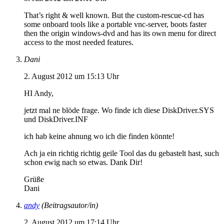
That’s right & well known. But the custom-rescue-cd has
some onboard tools like a portable vnc-server, boots faster
then the origin windows-dvd and has its own menu for direct
access to the most needed features.
Dani
2. August 2012 um 15:13 Uhr
HI Andy,
jetzt mal ne blöde frage. Wo finde ich diese DiskDriver.SYS
und DiskDriver.INF
ich hab keine ahnung wo ich die finden könnte!
Ach ja ein richtig richtig geile Tool das du gebastelt hast, such
schon ewig nach so etwas. Dank Dir!
Grüße
Dani
andy
(Beitragsautor/in)
2. August 2012 um 17:14 Uhr