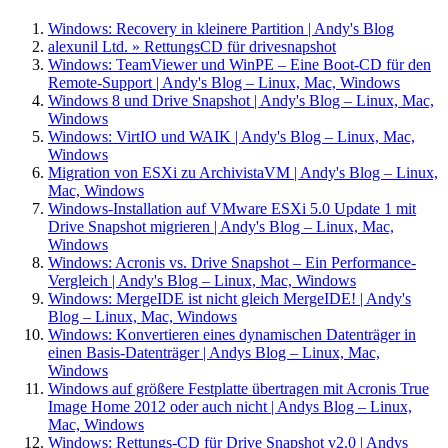
Windows: Recovery in kleinere Partition | Andy's Blog
alexunil Ltd. » RettungsCD für drivesnapshot
Windows: TeamViewer und WinPE – Eine Boot-CD für den
Remote-Support | Andy's Blog – Linux, Mac, Windows
Windows 8 und Drive Snapshot | Andy's Blog – Linux, Mac,
Windows
Windows: VirtIO und WAIK | Andy's Blog – Linux, Mac,
Windows
Migration von ESXi zu ArchivistaVM | Andy's Blog – Linux,
Mac, Windows
Windows-Installation auf VMware ESXi 5.0 Update 1 mit
Drive Snapshot migrieren | Andy's Blog – Linux, Mac,
Windows
Windows: Acronis vs. Drive Snapshot – Ein Performance-
Vergleich | Andy's Blog – Linux, Mac, Windows
Windows: MergeIDE ist nicht gleich MergeIDE! | Andy's
Blog – Linux, Mac, Windows
Windows: Konvertieren eines dynamischen Datenträger in
einen Basis-Datenträger | Andys Blog – Linux, Mac,
Windows
Windows auf größere Festplatte übertragen mit Acronis True
Image Home 2012 oder auch nicht | Andys Blog – Linux,
Mac, Windows
Windows: Rettungs-CD für Drive Snapshot v2.0 | Andys