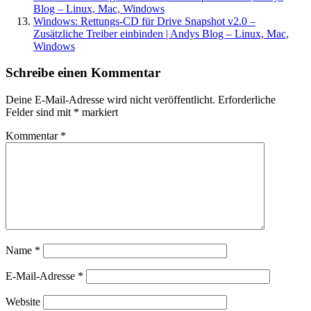
Blog – Linux, Mac, Windows
Windows: Rettungs-CD für Drive Snapshot v2.0 –
Zusätzliche Treiber einbinden | Andys Blog – Linux, Mac,
Windows
Schreibe einen Kommentar
Deine E-Mail-Adresse wird nicht veröffentlicht.
Erforderliche
Felder sind mit
*
markiert
Kommentar
*
Name
*
E-Mail-Adresse
*
Website