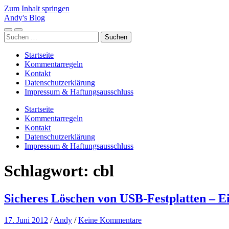
Zum Inhalt springen
Andy's Blog
Mobile-
Suchfeld
Suchen
Menü
ein-/ausblenden
nach:
ein-/ausblenden
Startseite
Kommentarregeln
Kontakt
Datenschutzerklärung
Impressum & Haftungsausschluss
Startseite
Kommentarregeln
Kontakt
Datenschutzerklärung
Impressum & Haftungsausschluss
Schlagwort:
cbl
Sicheres Löschen von USB-Festplatten – E
17. Juni 2012
/
Andy
/
Keine Kommentare