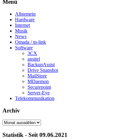
Menü
Allgemein
Hardware
Internet
Musik
News
Omada / tp-link
Software
3CX
ansitel
BackupAssist
Drive Snapshot
MailStore
MDaemon
Securepoint
Server-Eye
Telekommunikation
Archiv
Archiv
Statistik - Seit 09.06.2021