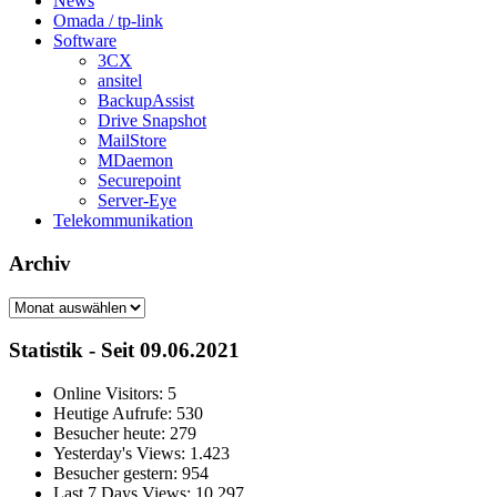
News
Omada / tp-link
Software
3CX
ansitel
BackupAssist
Drive Snapshot
MailStore
MDaemon
Securepoint
Server-Eye
Telekommunikation
Archiv
Archiv
Statistik - Seit 09.06.2021
Online Visitors:
5
Heutige Aufrufe:
530
Besucher heute:
279
Yesterday's Views:
1.423
Besucher gestern:
954
Last 7 Days Views:
10.297