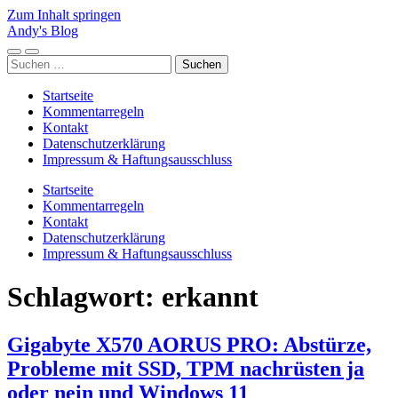
Zum Inhalt springen
Andy's Blog
Mobile-
Suchfeld
Suchen
Menü
ein-/ausblenden
nach:
ein-/ausblenden
Startseite
Kommentarregeln
Kontakt
Datenschutzerklärung
Impressum & Haftungsausschluss
Startseite
Kommentarregeln
Kontakt
Datenschutzerklärung
Impressum & Haftungsausschluss
Schlagwort:
erkannt
Gigabyte X570 AORUS PRO: Abstürze,
Probleme mit SSD, TPM nachrüsten ja
oder nein und Windows 11