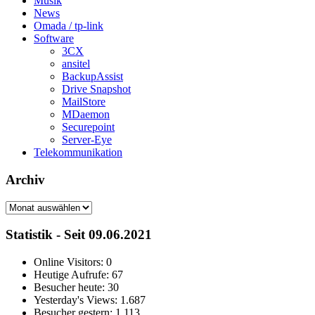
Musik
News
Omada / tp-link
Software
3CX
ansitel
BackupAssist
Drive Snapshot
MailStore
MDaemon
Securepoint
Server-Eye
Telekommunikation
Archiv
Archiv
Statistik - Seit 09.06.2021
Online Visitors:
0
Heutige Aufrufe:
67
Besucher heute:
30
Yesterday's Views:
1.687
Besucher gestern:
1.113