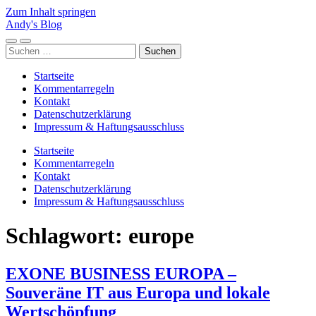
Zum Inhalt springen
Andy's Blog
Mobile-
Suchfeld
Suchen
Menü
ein-/ausblenden
nach:
ein-/ausblenden
Startseite
Kommentarregeln
Kontakt
Datenschutzerklärung
Impressum & Haftungsausschluss
Startseite
Kommentarregeln
Kontakt
Datenschutzerklärung
Impressum & Haftungsausschluss
Schlagwort:
europe
EXONE BUSINESS EUROPA –
Souveräne IT aus Europa und lokale
Wertschöpfung