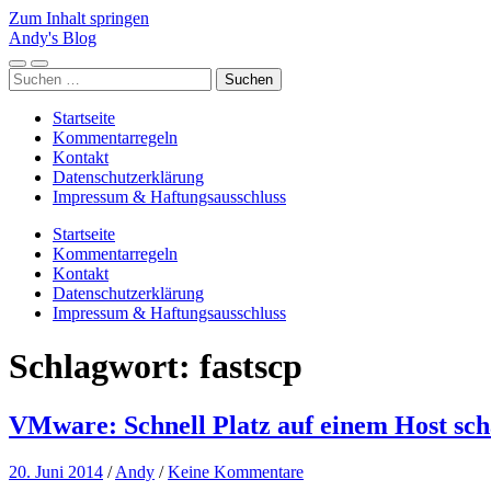
Zum Inhalt springen
Andy's Blog
Mobile-
Suchfeld
Suchen
Menü
ein-/ausblenden
nach:
ein-/ausblenden
Startseite
Kommentarregeln
Kontakt
Datenschutzerklärung
Impressum & Haftungsausschluss
Startseite
Kommentarregeln
Kontakt
Datenschutzerklärung
Impressum & Haftungsausschluss
Schlagwort:
fastscp
VMware: Schnell Platz auf einem Host sch
20. Juni 2014
/
Andy
/
Keine Kommentare