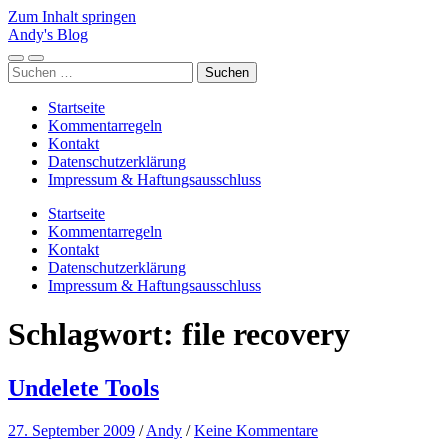
Zum Inhalt springen
Andy's Blog
Mobile-
Suchfeld
Suchen
Menü
ein-/ausblenden
nach:
ein-/ausblenden
Startseite
Kommentarregeln
Kontakt
Datenschutzerklärung
Impressum & Haftungsausschluss
Startseite
Kommentarregeln
Kontakt
Datenschutzerklärung
Impressum & Haftungsausschluss
Schlagwort:
file recovery
Undelete Tools
27. September 2009
/
Andy
/
Keine Kommentare