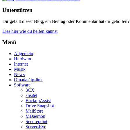
Unterstützen
Dir gefällt dieser Blog, ein Beitrag oder Kommentar hat dir geholfen?
Lies hier wie du helfen kannst
Menü
Allgemein
Hardware
Internet
Musik
News
Omada / tp-link
Software
3CX
ansitel
BackupAssist
Drive Snapshot
MailStore
MDaemon
Securepoint
Server-Eye