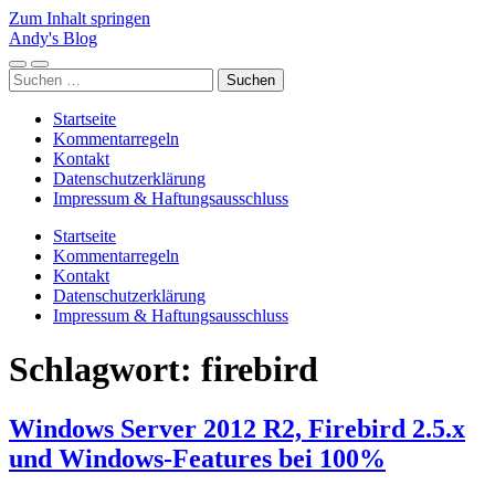
Zum Inhalt springen
Andy's Blog
Mobile-
Suchfeld
Suchen
Menü
ein-/ausblenden
nach:
ein-/ausblenden
Startseite
Kommentarregeln
Kontakt
Datenschutzerklärung
Impressum & Haftungsausschluss
Startseite
Kommentarregeln
Kontakt
Datenschutzerklärung
Impressum & Haftungsausschluss
Schlagwort:
firebird
Windows Server 2012 R2, Firebird 2.5.x
und Windows-Features bei 100%