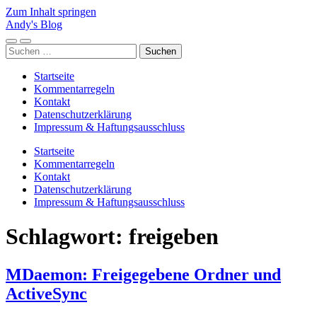
Zum Inhalt springen
Andy's Blog
Mobile-
Suchfeld
Suchen
Menü
ein-/ausblenden
nach:
ein-/ausblenden
Startseite
Kommentarregeln
Kontakt
Datenschutzerklärung
Impressum & Haftungsausschluss
Startseite
Kommentarregeln
Kontakt
Datenschutzerklärung
Impressum & Haftungsausschluss
Schlagwort:
freigeben
MDaemon: Freigegebene Ordner und
ActiveSync