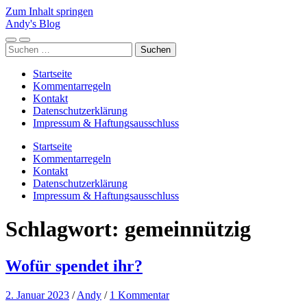
Zum Inhalt springen
Andy's Blog
Mobile-
Suchfeld
Suchen
Menü
ein-/ausblenden
nach:
ein-/ausblenden
Startseite
Kommentarregeln
Kontakt
Datenschutzerklärung
Impressum & Haftungsausschluss
Startseite
Kommentarregeln
Kontakt
Datenschutzerklärung
Impressum & Haftungsausschluss
Schlagwort:
gemeinnützig
Wofür spendet ihr?
2. Januar 2023
/
Andy
/
1 Kommentar