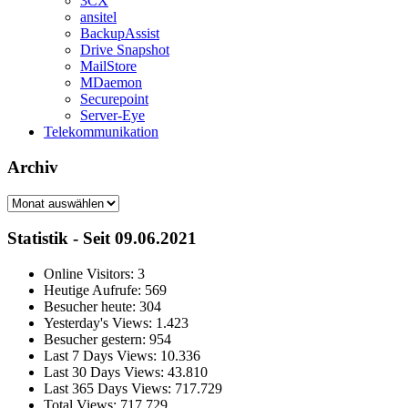
3CX
ansitel
BackupAssist
Drive Snapshot
MailStore
MDaemon
Securepoint
Server-Eye
Telekommunikation
Archiv
Archiv
Statistik - Seit 09.06.2021
Online Visitors:
3
Heutige Aufrufe:
569
Besucher heute:
304
Yesterday's Views:
1.423
Besucher gestern:
954
Last 7 Days Views:
10.336
Last 30 Days Views:
43.810
Last 365 Days Views:
717.729
Total Views:
717.729