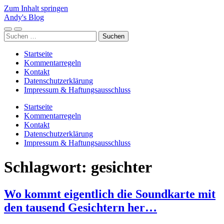
Zum Inhalt springen
Andy's Blog
Mobile-
Suchfeld
Suchen
Menü
ein-/ausblenden
nach:
ein-/ausblenden
Startseite
Kommentarregeln
Kontakt
Datenschutzerklärung
Impressum & Haftungsausschluss
Startseite
Kommentarregeln
Kontakt
Datenschutzerklärung
Impressum & Haftungsausschluss
Schlagwort:
gesichter
Wo kommt eigentlich die Soundkarte mit
den tausend Gesichtern her…