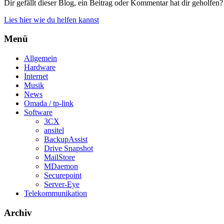
Dir gefällt dieser Blog, ein Beitrag oder Kommentar hat dir geholfen?
Lies hier wie du helfen kannst
Menü
Allgemein
Hardware
Internet
Musik
News
Omada / tp-link
Software
3CX
ansitel
BackupAssist
Drive Snapshot
MailStore
MDaemon
Securepoint
Server-Eye
Telekommunikation
Archiv