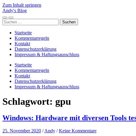
Zum Inhalt springen
Andy's Blog
Mobile-
Suchfeld
Suchen
Menü
ein-/ausblenden
nach:
ein-/ausblenden
Startseite
Kommentarregeln
Kontakt
Datenschutzerklärung
Impressum & Haftungsausschluss
Startseite
Kommentarregeln
Kontakt
Datenschutzerklärung
Impressum & Haftungsausschluss
Schlagwort:
gpu
Windows: Hardware mit diversen Tools te
25. November 2020
/
Andy
/
Keine Kommentare