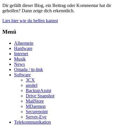
Dir gefällt dieser Blog, ein Beitrag oder Kommentar hat dir
geholfen? Dann zeige dich erkenntlich.
Lies hier wie du helfen kannst
Menü
Allgemein
Hardware
Internet
Musik
News
Omada / tp-link
Software
3CX
ansitel
BackupAssist
Drive Snapshot
MailStore
MDaemon
Securepoint
Server-Eye
Telekommunikation