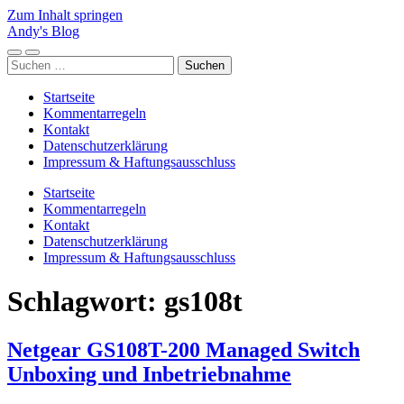
Zum Inhalt springen
Andy's Blog
Mobile-
Suchfeld
Suchen
Menü
ein-/ausblenden
nach:
ein-/ausblenden
Startseite
Kommentarregeln
Kontakt
Datenschutzerklärung
Impressum & Haftungsausschluss
Startseite
Kommentarregeln
Kontakt
Datenschutzerklärung
Impressum & Haftungsausschluss
Schlagwort:
gs108t
Netgear GS108T-200 Managed Switch
Unboxing und Inbetriebnahme