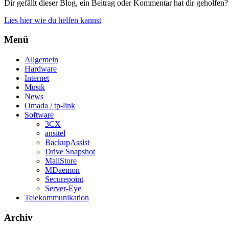
Dir gefällt dieser Blog, ein Beitrag oder Kommentar hat dir geholfen?
Lies hier wie du helfen kannst
Menü
Allgemein
Hardware
Internet
Musik
News
Omada / tp-link
Software
3CX
ansitel
BackupAssist
Drive Snapshot
MailStore
MDaemon
Securepoint
Server-Eye
Telekommunikation
Archiv