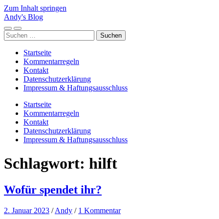
Zum Inhalt springen
Andy's Blog
Mobile-
Suchfeld
Suchen
Menü
ein-/ausblenden
nach:
ein-/ausblenden
Startseite
Kommentarregeln
Kontakt
Datenschutzerklärung
Impressum & Haftungsausschluss
Startseite
Kommentarregeln
Kontakt
Datenschutzerklärung
Impressum & Haftungsausschluss
Schlagwort:
hilft
Wofür spendet ihr?
2. Januar 2023
/
Andy
/
1 Kommentar