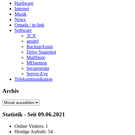
Hardware
Internet
Musik
News
Omada / tp-link
Software
3CX
ansitel
BackupAssist
Drive Snapshot
MailStore
MDaemon
Securepoint
Server-Eye
Telekommunikation
Archiv
Archiv
Statistik - Seit 09.06.2021
Online Visitors:
1
Heutige Aufrufe:
54