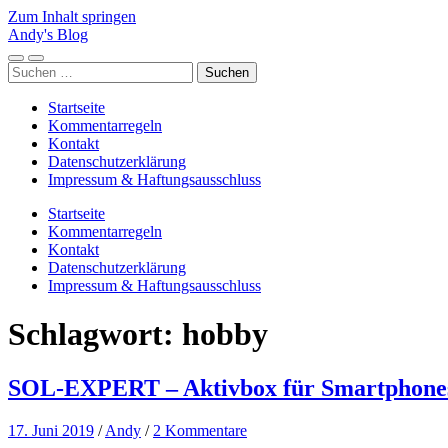
Zum Inhalt springen
Andy's Blog
Mobile-
Suchfeld
Suchen
Menü
ein-/ausblenden
nach:
ein-/ausblenden
Startseite
Kommentarregeln
Kontakt
Datenschutzerklärung
Impressum & Haftungsausschluss
Startseite
Kommentarregeln
Kontakt
Datenschutzerklärung
Impressum & Haftungsausschluss
Schlagwort:
hobby
SOL-EXPERT – Aktivbox für Smartphone
17. Juni 2019
/
Andy
/
2 Kommentare