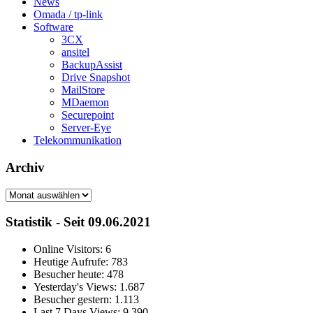
News
Omada / tp-link
Software
3CX
ansitel
BackupAssist
Drive Snapshot
MailStore
MDaemon
Securepoint
Server-Eye
Telekommunikation
Archiv
Archiv
Statistik - Seit 09.06.2021
Online Visitors:
6
Heutige Aufrufe:
783
Besucher heute:
478
Yesterday's Views:
1.687
Besucher gestern:
1.113
Last 7 Days Views:
9.390