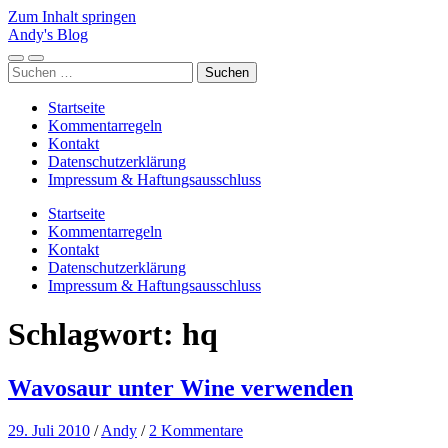
Zum Inhalt springen
Andy's Blog
Mobile-
Suchfeld
Suchen
Menü
ein-/ausblenden
nach:
ein-/ausblenden
Startseite
Kommentarregeln
Kontakt
Datenschutzerklärung
Impressum & Haftungsausschluss
Startseite
Kommentarregeln
Kontakt
Datenschutzerklärung
Impressum & Haftungsausschluss
Schlagwort:
hq
Wavosaur unter Wine verwenden
29. Juli 2010
/
Andy
/
2 Kommentare