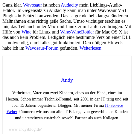
Ganz klar,
Wavosaur
ist neben
Audacity
mein Lieblings-Audio-
Editor. Im Gegensatz zu Audacity kann man unter Wavosaur VST-
Plugins in Echtzeit anwenden. Das ist gerade bei klangveränderten
Maßnahmen eine richtig geile Sache. Umso wichtiger erschien es
mir, das Teil auch unter Mac und Linux zum Laufen zu bringen. Mit
Hilfe von
Wine
für Linux und
Wine/WineBottler
für Mac OS X ist
das auch kein Problem. Lediglich eine bestimmte Version einer DLL
ist notwendig, damit alles gut funktioniert. Den nötigen Hinweis
habe ich im
Wavosaur-Forum
gefunden.
Weiterlesen
Andy
Verheiratet, Vater von zwei Kindern, eines an der Hand, eines im
Herzen. Schon immer Technik-Freund, seit 2001 in der IT tätig und seit
über 15 Jahren begeisterter Blogger. Mit meiner Firma
IT-Service
Weber
kümmern wir uns um alle IT-Belange von gewerblichen Kunden
und unterstützen zusätzlich sowohl Partner als auch Kollegen.
www.andysblog.de/