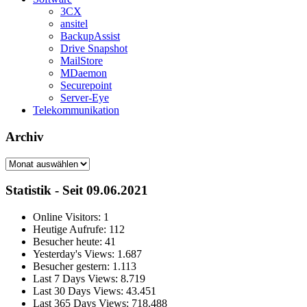
3CX
ansitel
BackupAssist
Drive Snapshot
MailStore
MDaemon
Securepoint
Server-Eye
Telekommunikation
Archiv
Archiv
Statistik - Seit 09.06.2021
Online Visitors:
1
Heutige Aufrufe:
112
Besucher heute:
41
Yesterday's Views:
1.687
Besucher gestern:
1.113
Last 7 Days Views:
8.719
Last 30 Days Views:
43.451
Last 365 Days Views:
718.488