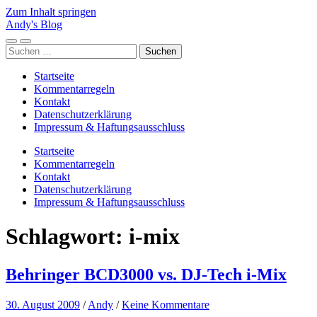
Zum Inhalt springen
Andy's Blog
Mobile-
Suchfeld
Suchen
Menü
ein-/ausblenden
nach:
ein-/ausblenden
Startseite
Kommentarregeln
Kontakt
Datenschutzerklärung
Impressum & Haftungsausschluss
Startseite
Kommentarregeln
Kontakt
Datenschutzerklärung
Impressum & Haftungsausschluss
Schlagwort:
i-mix
Behringer BCD3000 vs. DJ-Tech i-Mix
30. August 2009
/
Andy
/
Keine Kommentare