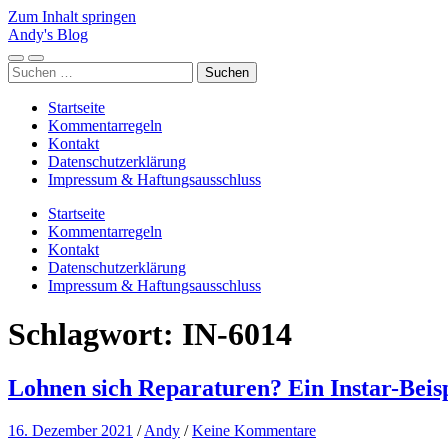
Zum Inhalt springen
Andy's Blog
Mobile-
Suchfeld
Suchen
Menü
ein-/ausblenden
nach:
ein-/ausblenden
Startseite
Kommentarregeln
Kontakt
Datenschutzerklärung
Impressum & Haftungsausschluss
Startseite
Kommentarregeln
Kontakt
Datenschutzerklärung
Impressum & Haftungsausschluss
Schlagwort:
IN-6014
Lohnen sich Reparaturen? Ein Instar-Beisp
16. Dezember 2021
/
Andy
/
Keine Kommentare