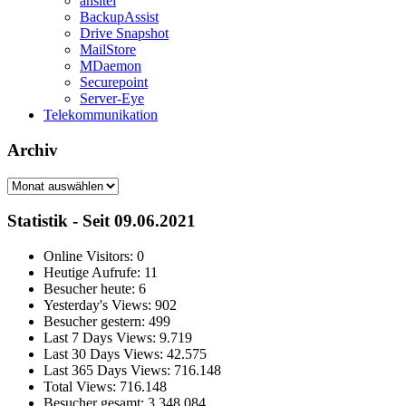
ansitel
BackupAssist
Drive Snapshot
MailStore
MDaemon
Securepoint
Server-Eye
Telekommunikation
Archiv
Archiv
Statistik - Seit 09.06.2021
Online Visitors:
0
Heutige Aufrufe:
11
Besucher heute:
6
Yesterday's Views:
902
Besucher gestern:
499
Last 7 Days Views:
9.719
Last 30 Days Views:
42.575
Last 365 Days Views:
716.148
Total Views:
716.148
Besucher gesamt:
3.348.084