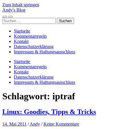
Zum Inhalt springen
Andy's Blog
Mobile-
Suchfeld
Suchen
Menü
ein-/ausblenden
nach:
ein-/ausblenden
Startseite
Kommentarregeln
Kontakt
Datenschutzerklärung
Impressum & Haftungsausschluss
Startseite
Kommentarregeln
Kontakt
Datenschutzerklärung
Impressum & Haftungsausschluss
Schlagwort:
iptraf
Linux: Goodies, Tipps & Tricks
14. Mai 2011
/
Andy
/
Keine Kommentare