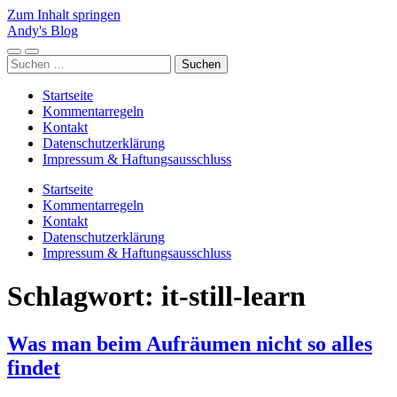
Zum Inhalt springen
Andy's Blog
Mobile-
Suchfeld
Suchen
Menü
ein-/ausblenden
nach:
ein-/ausblenden
Startseite
Kommentarregeln
Kontakt
Datenschutzerklärung
Impressum & Haftungsausschluss
Startseite
Kommentarregeln
Kontakt
Datenschutzerklärung
Impressum & Haftungsausschluss
Schlagwort:
it-still-learn
Was man beim Aufräumen nicht so alles
findet