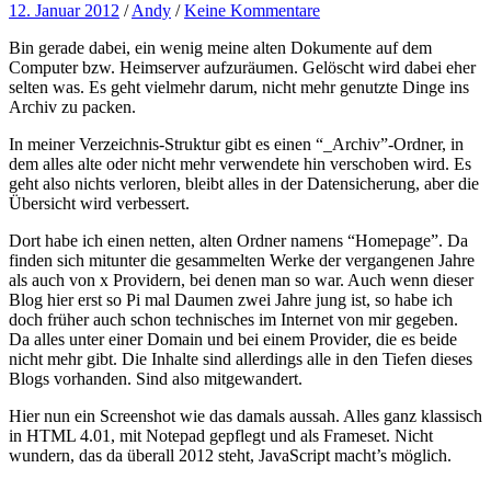
12. Januar 2012
/
Andy
/
Keine Kommentare
Bin gerade dabei, ein wenig meine alten Dokumente auf dem
Computer bzw. Heimserver aufzuräumen. Gelöscht wird dabei eher
selten was. Es geht vielmehr darum, nicht mehr genutzte Dinge ins
Archiv zu packen.
In meiner Verzeichnis-Struktur gibt es einen “_Archiv”-Ordner, in
dem alles alte oder nicht mehr verwendete hin verschoben wird. Es
geht also nichts verloren, bleibt alles in der Datensicherung, aber die
Übersicht wird verbessert.
Dort habe ich einen netten, alten Ordner namens “Homepage”. Da
finden sich mitunter die gesammelten Werke der vergangenen Jahre
als auch von x Providern, bei denen man so war. Auch wenn dieser
Blog hier erst so Pi mal Daumen zwei Jahre jung ist, so habe ich
doch früher auch schon technisches im Internet von mir gegeben.
Da alles unter einer Domain und bei einem Provider, die es beide
nicht mehr gibt. Die Inhalte sind allerdings alle in den Tiefen dieses
Blogs vorhanden. Sind also mitgewandert.
Hier nun ein Screenshot wie das damals aussah. Alles ganz klassisch
in HTML 4.01, mit Notepad gepflegt und als Frameset. Nicht
wundern, das da überall 2012 steht, JavaScript macht’s möglich.