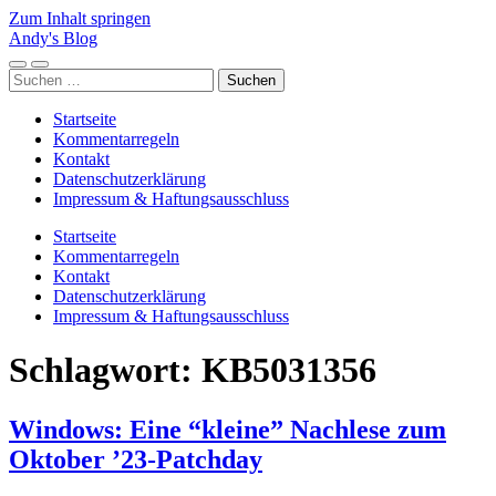
Zum Inhalt springen
Andy's Blog
Mobile-
Suchfeld
Suchen
Menü
ein-/ausblenden
nach:
ein-/ausblenden
Startseite
Kommentarregeln
Kontakt
Datenschutzerklärung
Impressum & Haftungsausschluss
Startseite
Kommentarregeln
Kontakt
Datenschutzerklärung
Impressum & Haftungsausschluss
Schlagwort:
KB5031356
Windows: Eine “kleine” Nachlese zum
Oktober ’23-Patchday