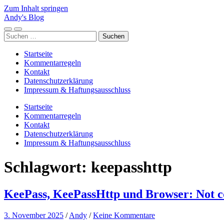
Zum Inhalt springen
Andy's Blog
Mobile-
Suchfeld
Suchen
Menü
ein-/ausblenden
nach:
ein-/ausblenden
Startseite
Kommentarregeln
Kontakt
Datenschutzerklärung
Impressum & Haftungsausschluss
Startseite
Kommentarregeln
Kontakt
Datenschutzerklärung
Impressum & Haftungsausschluss
Schlagwort:
keepasshttp
KeePass, KeePassHttp und Browser: Not 
3. November 2025
/
Andy
/
Keine Kommentare