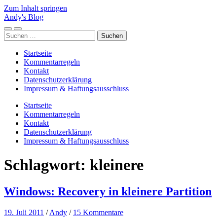
Zum Inhalt springen
Andy's Blog
Mobile-
Suchfeld
Suchen
Menü
ein-/ausblenden
nach:
ein-/ausblenden
Startseite
Kommentarregeln
Kontakt
Datenschutzerklärung
Impressum & Haftungsausschluss
Startseite
Kommentarregeln
Kontakt
Datenschutzerklärung
Impressum & Haftungsausschluss
Schlagwort:
kleinere
Windows: Recovery in kleinere Partition
19. Juli 2011
/
Andy
/
15 Kommentare