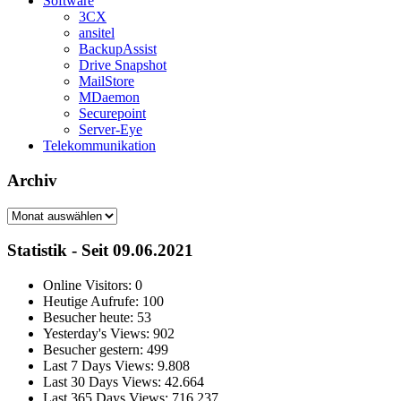
Software
3CX
ansitel
BackupAssist
Drive Snapshot
MailStore
MDaemon
Securepoint
Server-Eye
Telekommunikation
Archiv
Archiv
Statistik - Seit 09.06.2021
Online Visitors:
0
Heutige Aufrufe:
100
Besucher heute:
53
Yesterday's Views:
902
Besucher gestern:
499
Last 7 Days Views:
9.808
Last 30 Days Views:
42.664
Last 365 Days Views:
716.237