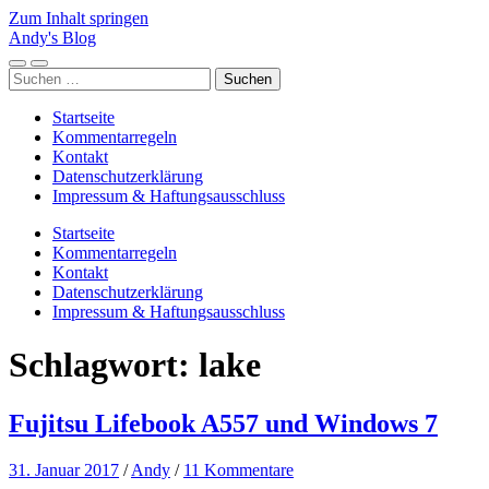
Zum Inhalt springen
Andy's Blog
Mobile-
Suchfeld
Suchen
Menü
ein-/ausblenden
nach:
ein-/ausblenden
Startseite
Kommentarregeln
Kontakt
Datenschutzerklärung
Impressum & Haftungsausschluss
Startseite
Kommentarregeln
Kontakt
Datenschutzerklärung
Impressum & Haftungsausschluss
Schlagwort:
lake
Fujitsu Lifebook A557 und Windows 7
31. Januar 2017
/
Andy
/
11 Kommentare