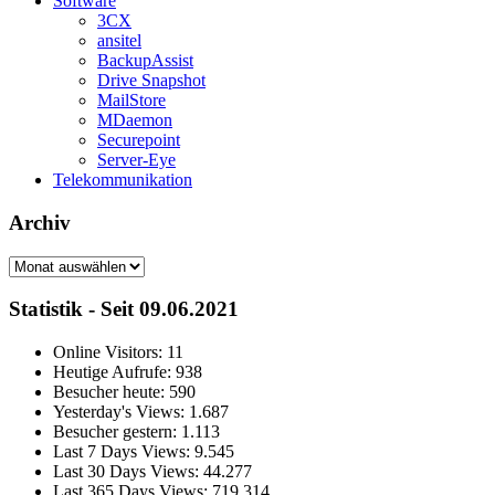
Software
3CX
ansitel
BackupAssist
Drive Snapshot
MailStore
MDaemon
Securepoint
Server-Eye
Telekommunikation
Archiv
Archiv
Statistik - Seit 09.06.2021
Online Visitors:
11
Heutige Aufrufe:
938
Besucher heute:
590
Yesterday's Views:
1.687
Besucher gestern:
1.113
Last 7 Days Views:
9.545
Last 30 Days Views:
44.277
Last 365 Days Views:
719.314