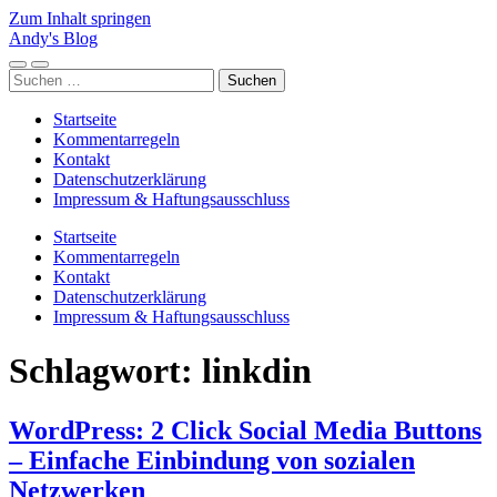
Zum Inhalt springen
Andy's Blog
Mobile-
Suchfeld
Suchen
Menü
ein-/ausblenden
nach:
ein-/ausblenden
Startseite
Kommentarregeln
Kontakt
Datenschutzerklärung
Impressum & Haftungsausschluss
Startseite
Kommentarregeln
Kontakt
Datenschutzerklärung
Impressum & Haftungsausschluss
Schlagwort:
linkdin
WordPress: 2 Click Social Media Buttons
– Einfache Einbindung von sozialen
Netzwerken