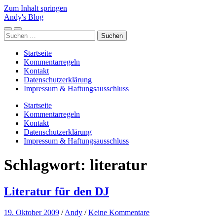
Zum Inhalt springen
Andy's Blog
Mobile-
Suchfeld
Suchen
Menü
ein-/ausblenden
nach:
ein-/ausblenden
Startseite
Kommentarregeln
Kontakt
Datenschutzerklärung
Impressum & Haftungsausschluss
Startseite
Kommentarregeln
Kontakt
Datenschutzerklärung
Impressum & Haftungsausschluss
Schlagwort:
literatur
Literatur für den DJ
19. Oktober 2009
/
Andy
/
Keine Kommentare