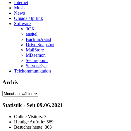
Internet
Musik
News
Omada / tp-link
Software
3CX
ansitel
BackupAssist
Drive Snapshot
MailStore
MDaemon
Securepoint
Server-Eye
Telekommunikation
Archiv
Archiv
Statistik - Seit 09.06.2021
Online Visitors:
3
Heutige Aufrufe:
569
Besucher heute:
363