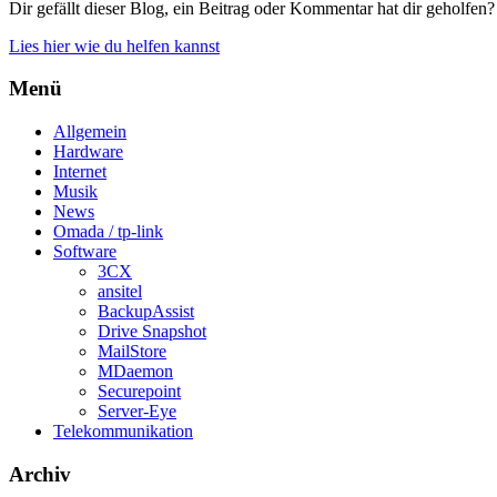
Dir gefällt dieser Blog, ein Beitrag oder Kommentar hat dir geholfen?
Lies hier wie du helfen kannst
Menü
Allgemein
Hardware
Internet
Musik
News
Omada / tp-link
Software
3CX
ansitel
BackupAssist
Drive Snapshot
MailStore
MDaemon
Securepoint
Server-Eye
Telekommunikation
Archiv