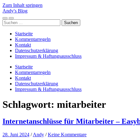
Zum Inhalt springen
Andy's Blog
Mobile-
Suchfeld
Suchen
Menü
ein-/ausblenden
nach:
ein-/ausblenden
Startseite
Kommentarregeln
Kontakt
Datenschutzerklärung
Impressum & Haftungsausschluss
Startseite
Kommentarregeln
Kontakt
Datenschutzerklärung
Impressum & Haftungsausschluss
Schlagwort:
mitarbeiter
Internetanschlüsse für Mitarbeiter – Easy
28. Juni 2024
/
Andy
/
Keine Kommentare