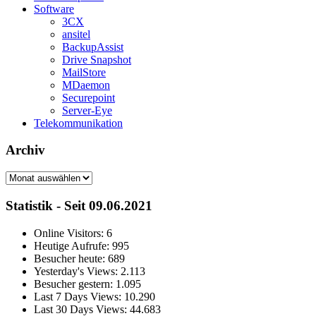
Software
3CX
ansitel
BackupAssist
Drive Snapshot
MailStore
MDaemon
Securepoint
Server-Eye
Telekommunikation
Archiv
Archiv
Statistik - Seit 09.06.2021
Online Visitors:
6
Heutige Aufrufe:
995
Besucher heute:
689
Yesterday's Views:
2.113
Besucher gestern:
1.095
Last 7 Days Views:
10.290
Last 30 Days Views:
44.683