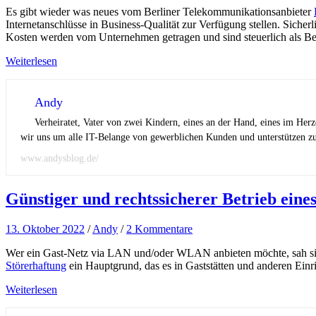
Es gibt wieder was neues vom Berliner Telekommunikationsanbieter
Internetanschlüsse in Business-Qualität zur Verfügung stellen. Siche
Kosten werden vom Unternehmen getragen und sind steuerlich als Bet
Weiterlesen
Andy
Verheiratet, Vater von zwei Kindern, eines an der Hand, eines im Her
wir uns um alle IT-Belange von gewerblichen Kunden und unterstützen zus
www.andysblog.de/
Günstiger und rechtssicherer Betrieb ein
13. Oktober 2022
/
Andy
/
2 Kommentare
Wer ein Gast-Netz via LAN und/oder WLAN anbieten möchte, sah sich
Störerhaftung
ein Hauptgrund, das es in Gaststätten und anderen Einr
Weiterlesen