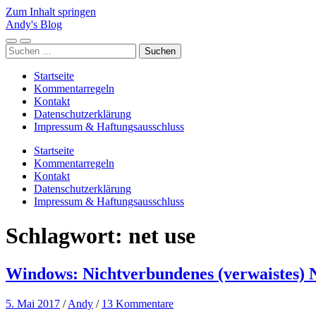
Zum Inhalt springen
Andy's Blog
Mobile-
Suchfeld
Suchen
Menü
ein-/ausblenden
nach:
ein-/ausblenden
Startseite
Kommentarregeln
Kontakt
Datenschutzerklärung
Impressum & Haftungsausschluss
Startseite
Kommentarregeln
Kontakt
Datenschutzerklärung
Impressum & Haftungsausschluss
Schlagwort:
net use
Windows: Nichtverbundenes (verwaistes) 
5. Mai 2017
/
Andy
/
13 Kommentare