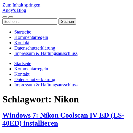
Zum Inhalt springen
Andy's Blog
Mobile-
Suchfeld
Suchen
Menü
ein-/ausblenden
nach:
ein-/ausblenden
Startseite
Kommentarregeln
Kontakt
Datenschutzerklärung
Impressum & Haftungsausschluss
Startseite
Kommentarregeln
Kontakt
Datenschutzerklärung
Impressum & Haftungsausschluss
Schlagwort:
Nikon
Windows 7: Nikon Coolscan IV ED (LS-
40ED) installieren