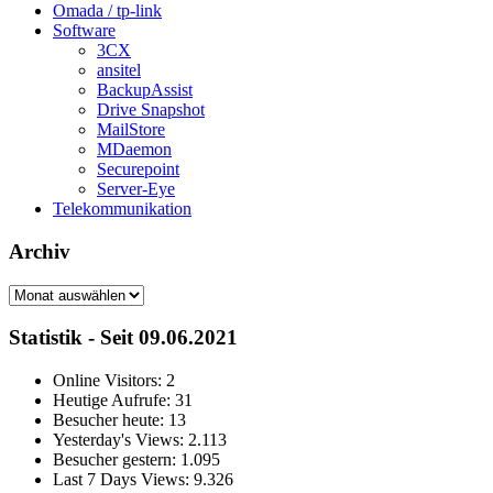
Omada / tp-link
Software
3CX
ansitel
BackupAssist
Drive Snapshot
MailStore
MDaemon
Securepoint
Server-Eye
Telekommunikation
Archiv
Archiv
Statistik - Seit 09.06.2021
Online Visitors:
2
Heutige Aufrufe:
31
Besucher heute:
13
Yesterday's Views:
2.113
Besucher gestern:
1.095
Last 7 Days Views:
9.326