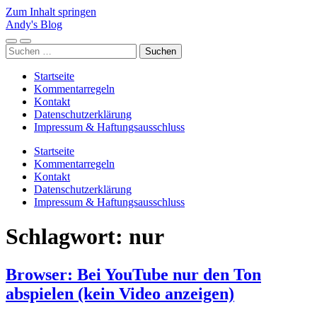
Zum Inhalt springen
Andy's Blog
Mobile-
Suchfeld
Suchen
Menü
ein-/ausblenden
nach:
ein-/ausblenden
Startseite
Kommentarregeln
Kontakt
Datenschutzerklärung
Impressum & Haftungsausschluss
Startseite
Kommentarregeln
Kontakt
Datenschutzerklärung
Impressum & Haftungsausschluss
Schlagwort:
nur
Browser: Bei YouTube nur den Ton
abspielen (kein Video anzeigen)