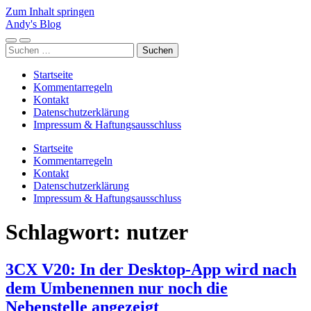
Zum Inhalt springen
Andy's Blog
Mobile-
Suchfeld
Suchen
Menü
ein-/ausblenden
nach:
ein-/ausblenden
Startseite
Kommentarregeln
Kontakt
Datenschutzerklärung
Impressum & Haftungsausschluss
Startseite
Kommentarregeln
Kontakt
Datenschutzerklärung
Impressum & Haftungsausschluss
Schlagwort:
nutzer
3CX V20: In der Desktop-App wird nach
dem Umbenennen nur noch die
Nebenstelle angezeigt