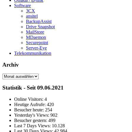
Omada / tp-link
Software
3CX
ansitel
BackupAssist
Drive Snapshot
MailStore
MDaemon
Securepoint
Server-Eye
Telekommunikation
Archiv
Archiv
Statistik - Seit 09.06.2021
Online Visitors:
4
Heutige Aufrufe:
420
Besucher heute:
254
Yesterday's Views:
902
Besucher gestern:
499
Last 7 Days Views:
10.128
Last 30 Days Views:
42.984