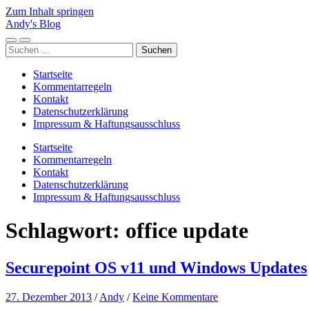
Zum Inhalt springen
Andy's Blog
Mobile-
Suchfeld
Suchen
Menü
ein-/ausblenden
nach:
ein-/ausblenden
Startseite
Kommentarregeln
Kontakt
Datenschutzerklärung
Impressum & Haftungsausschluss
Startseite
Kommentarregeln
Kontakt
Datenschutzerklärung
Impressum & Haftungsausschluss
Schlagwort:
office update
Securepoint OS v11 und Windows Updates
27. Dezember 2013
/
Andy
/
Keine Kommentare