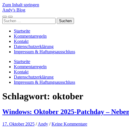
Zum Inhalt springen
Andy's Blog
Mobile-
Suchfeld
Suchen
Menü
ein-/ausblenden
nach:
ein-/ausblenden
Startseite
Kommentarregeln
Kontakt
Datenschutzerklärung
Impressum & Haftungsausschluss
Startseite
Kommentarregeln
Kontakt
Datenschutzerklärung
Impressum & Haftungsausschluss
Schlagwort:
oktober
Windows: Oktober 2025-Patchday – Nebe
17. Oktober 2025
/
Andy
/
Keine Kommentare