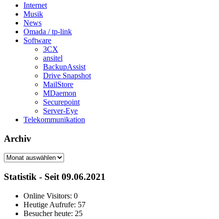
Internet
Musik
News
Omada / tp-link
Software
3CX
ansitel
BackupAssist
Drive Snapshot
MailStore
MDaemon
Securepoint
Server-Eye
Telekommunikation
Archiv
Archiv
Statistik - Seit 09.06.2021
Online Visitors:
0
Heutige Aufrufe:
57
Besucher heute:
25