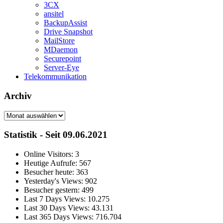
3CX
ansitel
BackupAssist
Drive Snapshot
MailStore
MDaemon
Securepoint
Server-Eye
Telekommunikation
Archiv
Archiv
Statistik - Seit 09.06.2021
Online Visitors:
3
Heutige Aufrufe:
567
Besucher heute:
363
Yesterday's Views:
902
Besucher gestern:
499
Last 7 Days Views:
10.275
Last 30 Days Views:
43.131
Last 365 Days Views:
716.704