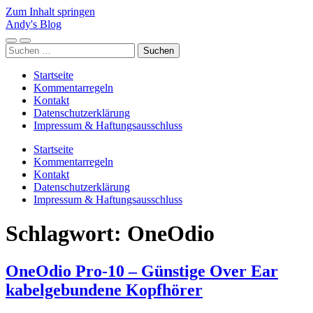
Zum Inhalt springen
Andy's Blog
Mobile-
Suchfeld
Suchen
Menü
ein-/ausblenden
nach:
ein-/ausblenden
Startseite
Kommentarregeln
Kontakt
Datenschutzerklärung
Impressum & Haftungsausschluss
Startseite
Kommentarregeln
Kontakt
Datenschutzerklärung
Impressum & Haftungsausschluss
Schlagwort:
OneOdio
OneOdio Pro-10 – Günstige Over Ear
kabelgebundene Kopfhörer