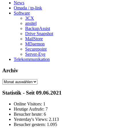
News
Omada / tp-link
Software
3CX
ansitel
BackupAssist
Drive Snapshot
MailStore
MDaemon
Securepoint
Server-Eye
Telekommunikation
Archiv
Archiv
Statistik - Seit 09.06.2021
Online Visitors:
1
Heutige Aufrufe:
7
Besucher heute:
6
Yesterday's Views:
2.113
Besucher gestern:
1.095