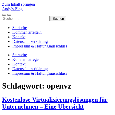
Zum Inhalt springen
Andy's Blog
Mobile-
Suchfeld
Suchen
Menü
ein-/ausblenden
nach:
ein-/ausblenden
Startseite
Kommentarregeln
Kontakt
Datenschutzerklärung
Impressum & Haftungsausschluss
Startseite
Kommentarregeln
Kontakt
Datenschutzerklärung
Impressum & Haftungsausschluss
Schlagwort:
openvz
Kostenlose Virtualisierungslösungen für
Unternehmen – Eine Übersicht