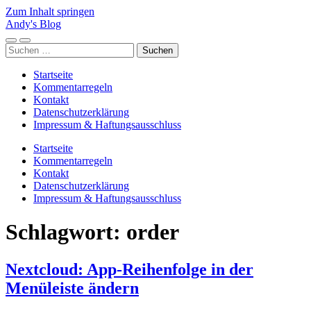
Zum Inhalt springen
Andy's Blog
Mobile-
Suchfeld
Suchen
Menü
ein-/ausblenden
nach:
ein-/ausblenden
Startseite
Kommentarregeln
Kontakt
Datenschutzerklärung
Impressum & Haftungsausschluss
Startseite
Kommentarregeln
Kontakt
Datenschutzerklärung
Impressum & Haftungsausschluss
Schlagwort:
order
Nextcloud: App-Reihenfolge in der
Menüleiste ändern