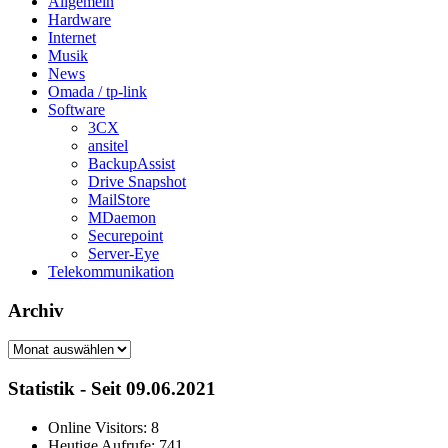
Allgemein
Hardware
Internet
Musik
News
Omada / tp-link
Software
3CX
ansitel
BackupAssist
Drive Snapshot
MailStore
MDaemon
Securepoint
Server-Eye
Telekommunikation
Archiv
Archiv
Statistik - Seit 09.06.2021
Online Visitors:
8
Heutige Aufrufe:
741