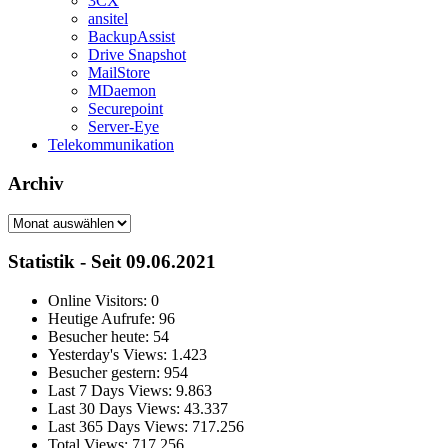
3CX
ansitel
BackupAssist
Drive Snapshot
MailStore
MDaemon
Securepoint
Server-Eye
Telekommunikation
Archiv
Archiv
Statistik - Seit 09.06.2021
Online Visitors:
0
Heutige Aufrufe:
96
Besucher heute:
54
Yesterday's Views:
1.423
Besucher gestern:
954
Last 7 Days Views:
9.863
Last 30 Days Views:
43.337
Last 365 Days Views:
717.256
Total Views:
717.256