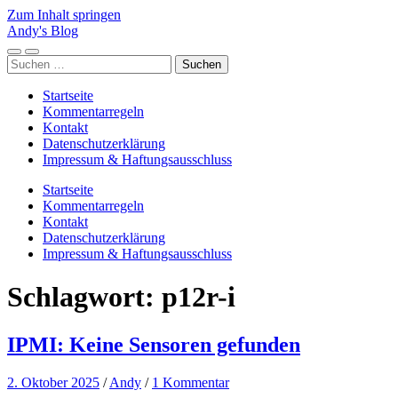
Zum Inhalt springen
Andy's Blog
Mobile-
Suchfeld
Suchen
Menü
ein-/ausblenden
nach:
ein-/ausblenden
Startseite
Kommentarregeln
Kontakt
Datenschutzerklärung
Impressum & Haftungsausschluss
Startseite
Kommentarregeln
Kontakt
Datenschutzerklärung
Impressum & Haftungsausschluss
Schlagwort:
p12r-i
IPMI: Keine Sensoren gefunden
2. Oktober 2025
/
Andy
/
1 Kommentar