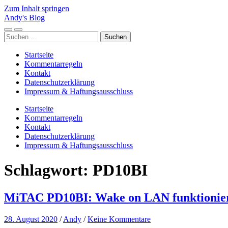
Zum Inhalt springen
Andy's Blog
Mobile-
Suchfeld
Suchen
Menü
ein-/ausblenden
nach:
ein-/ausblenden
Startseite
Kommentarregeln
Kontakt
Datenschutzerklärung
Impressum & Haftungsausschluss
Startseite
Kommentarregeln
Kontakt
Datenschutzerklärung
Impressum & Haftungsausschluss
Schlagwort:
PD10BI
MiTAC PD10BI: Wake on LAN funktionier
28. August 2020
/
Andy
/
Keine Kommentare