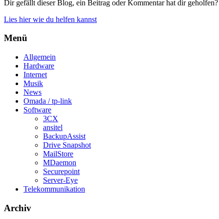
Dir gefällt dieser Blog, ein Beitrag oder Kommentar hat dir geholfen?
Lies hier wie du helfen kannst
Menü
Allgemein
Hardware
Internet
Musik
News
Omada / tp-link
Software
3CX
ansitel
BackupAssist
Drive Snapshot
MailStore
MDaemon
Securepoint
Server-Eye
Telekommunikation
Archiv