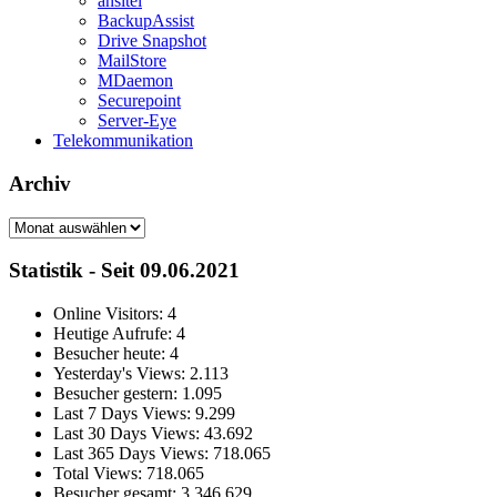
ansitel
BackupAssist
Drive Snapshot
MailStore
MDaemon
Securepoint
Server-Eye
Telekommunikation
Archiv
Archiv
Statistik - Seit 09.06.2021
Online Visitors:
4
Heutige Aufrufe:
4
Besucher heute:
4
Yesterday's Views:
2.113
Besucher gestern:
1.095
Last 7 Days Views:
9.299
Last 30 Days Views:
43.692
Last 365 Days Views:
718.065
Total Views:
718.065
Besucher gesamt:
3.346.629