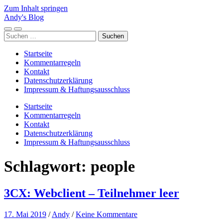
Zum Inhalt springen
Andy's Blog
Mobile-
Suchfeld
Suchen
Menü
ein-/ausblenden
nach:
ein-/ausblenden
Startseite
Kommentarregeln
Kontakt
Datenschutzerklärung
Impressum & Haftungsausschluss
Startseite
Kommentarregeln
Kontakt
Datenschutzerklärung
Impressum & Haftungsausschluss
Schlagwort:
people
3CX: Webclient – Teilnehmer leer
17. Mai 2019
/
Andy
/
Keine Kommentare