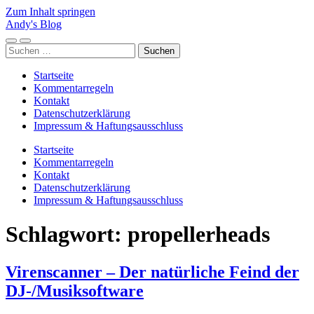
Zum Inhalt springen
Andy's Blog
Mobile-
Suchfeld
Suchen
Menü
ein-/ausblenden
nach:
ein-/ausblenden
Startseite
Kommentarregeln
Kontakt
Datenschutzerklärung
Impressum & Haftungsausschluss
Startseite
Kommentarregeln
Kontakt
Datenschutzerklärung
Impressum & Haftungsausschluss
Schlagwort:
propellerheads
Virenscanner – Der natürliche Feind der
DJ-/Musiksoftware