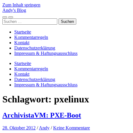
Zum Inhalt springen
Andy's Blog
Mobile-
Suchfeld
Suchen
Menü
ein-/ausblenden
nach:
ein-/ausblenden
Startseite
Kommentarregeln
Kontakt
Datenschutzerklärung
Impressum & Haftungsausschluss
Startseite
Kommentarregeln
Kontakt
Datenschutzerklärung
Impressum & Haftungsausschluss
Schlagwort:
pxelinux
ArchivistaVM: PXE-Boot
28. Oktober 2012
/
Andy
/
Keine Kommentare