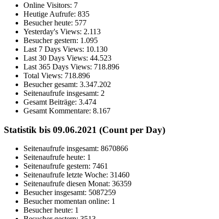
Online Visitors:
7
Heutige Aufrufe:
835
Besucher heute:
577
Yesterday's Views:
2.113
Besucher gestern:
1.095
Last 7 Days Views:
10.130
Last 30 Days Views:
44.523
Last 365 Days Views:
718.896
Total Views:
718.896
Besucher gesamt:
3.347.202
Seitenaufrufe insgesamt:
2
Gesamt Beiträge:
3.474
Gesamt Kommentare:
8.167
Statistik bis 09.06.2021 (Count per Day)
Seitenaufrufe insgesamt: 8670866
Seitenaufrufe heute: 1
Seitenaufrufe gestern: 7461
Seitenaufrufe letzte Woche: 31460
Seitenaufrufe diesen Monat: 36359
Besucher insgesamt: 5087259
Besucher momentan online: 1
Besucher heute: 1
Besucher gestern: 3513