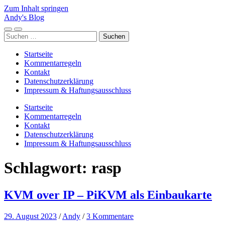
Zum Inhalt springen
Andy's Blog
Mobile-
Suchfeld
Suchen
Menü
ein-/ausblenden
nach:
ein-/ausblenden
Startseite
Kommentarregeln
Kontakt
Datenschutzerklärung
Impressum & Haftungsausschluss
Startseite
Kommentarregeln
Kontakt
Datenschutzerklärung
Impressum & Haftungsausschluss
Schlagwort:
rasp
KVM over IP – PiKVM als Einbaukarte
29. August 2023
/
Andy
/
3 Kommentare