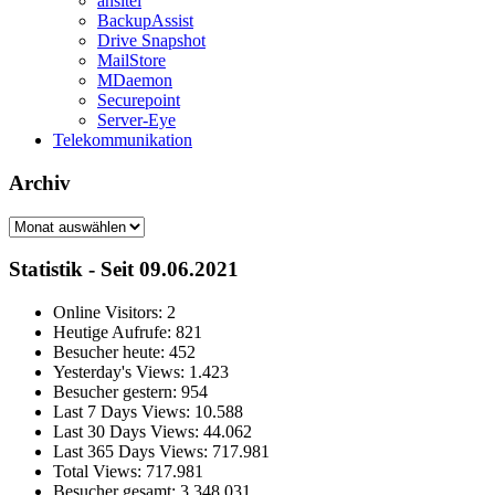
ansitel
BackupAssist
Drive Snapshot
MailStore
MDaemon
Securepoint
Server-Eye
Telekommunikation
Archiv
Archiv
Statistik - Seit 09.06.2021
Online Visitors:
2
Heutige Aufrufe:
821
Besucher heute:
452
Yesterday's Views:
1.423
Besucher gestern:
954
Last 7 Days Views:
10.588
Last 30 Days Views:
44.062
Last 365 Days Views:
717.981
Total Views:
717.981
Besucher gesamt:
3.348.031