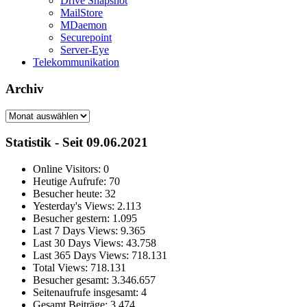
Drive Snapshot
MailStore
MDaemon
Securepoint
Server-Eye
Telekommunikation
Archiv
Archiv
Statistik - Seit 09.06.2021
Online Visitors:
0
Heutige Aufrufe:
70
Besucher heute:
32
Yesterday's Views:
2.113
Besucher gestern:
1.095
Last 7 Days Views:
9.365
Last 30 Days Views:
43.758
Last 365 Days Views:
718.131
Total Views:
718.131
Besucher gesamt:
3.346.657
Seitenaufrufe insgesamt:
4
Gesamt Beiträge:
3.474