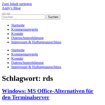
Zum Inhalt springen
Andy's Blog
Mobile-
Suchfeld
Suchen
Menü
ein-/ausblenden
nach:
ein-/ausblenden
Startseite
Kommentarregeln
Kontakt
Datenschutzerklärung
Impressum & Haftungsausschluss
Startseite
Kommentarregeln
Kontakt
Datenschutzerklärung
Impressum & Haftungsausschluss
Schlagwort:
rds
Windows: MS Office-Alternativen für
den Terminalserver