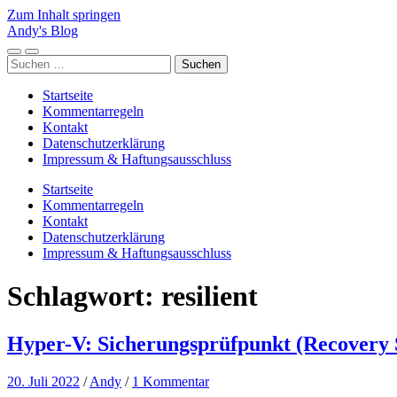
Zum Inhalt springen
Andy's Blog
Mobile-
Suchfeld
Suchen
Menü
ein-/ausblenden
nach:
ein-/ausblenden
Startseite
Kommentarregeln
Kontakt
Datenschutzerklärung
Impressum & Haftungsausschluss
Startseite
Kommentarregeln
Kontakt
Datenschutzerklärung
Impressum & Haftungsausschluss
Schlagwort:
resilient
Hyper-V: Sicherungsprüfpunkt (Recovery 
20. Juli 2022
/
Andy
/
1 Kommentar