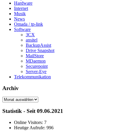
Hardware
Internet
Musik
News
Omada / tp-link
Software
3CX
ansitel
BackupAssist
Drive Snapshot
MailStore
MDaemon
Securepoint
Server-Eye
Telekommunikation
Archiv
Archiv
Statistik - Seit 09.06.2021
Online Visitors:
7
Heutige Aufrufe:
996