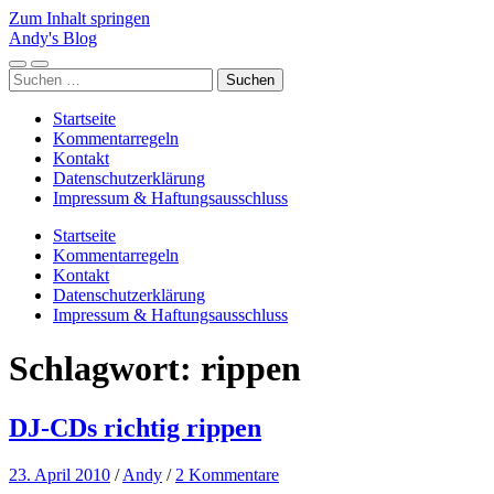
Zum Inhalt springen
Andy's Blog
Mobile-
Suchfeld
Suchen
Menü
ein-/ausblenden
nach:
ein-/ausblenden
Startseite
Kommentarregeln
Kontakt
Datenschutzerklärung
Impressum & Haftungsausschluss
Startseite
Kommentarregeln
Kontakt
Datenschutzerklärung
Impressum & Haftungsausschluss
Schlagwort:
rippen
DJ-CDs richtig rippen
23. April 2010
/
Andy
/
2 Kommentare