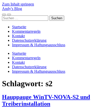
Zum Inhalt springen
Andy's Blog
Mobile-
Suchfeld
Suchen
Menü
ein-/ausblenden
nach:
ein-/ausblenden
Startseite
Kommentarregeln
Kontakt
Datenschutzerklärung
Impressum & Haftungsausschluss
Startseite
Kommentarregeln
Kontakt
Datenschutzerklärung
Impressum & Haftungsausschluss
Schlagwort:
s2
Hauppauge WinTV-NOVA-S2 und
Treiberinstallation