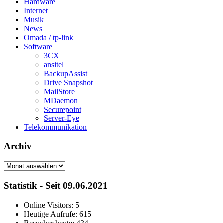
Hardware
Internet
Musik
News
Omada / tp-link
Software
3CX
ansitel
BackupAssist
Drive Snapshot
MailStore
MDaemon
Securepoint
Server-Eye
Telekommunikation
Archiv
Archiv
Statistik - Seit 09.06.2021
Online Visitors:
5
Heutige Aufrufe:
615
Besucher heute:
434