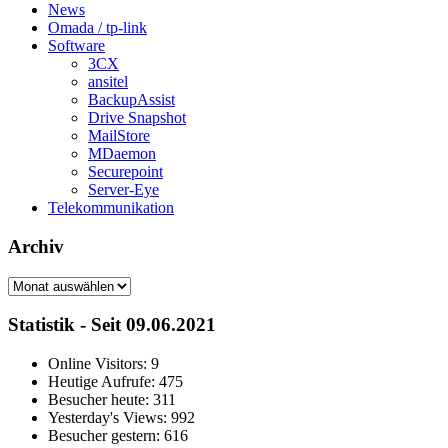
News
Omada / tp-link
Software
3CX
ansitel
BackupAssist
Drive Snapshot
MailStore
MDaemon
Securepoint
Server-Eye
Telekommunikation
Archiv
Archiv
Statistik - Seit 09.06.2021
Online Visitors:
9
Heutige Aufrufe:
475
Besucher heute:
311
Yesterday's Views:
992
Besucher gestern:
616