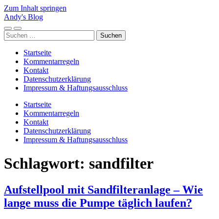
Zum Inhalt springen
Andy's Blog
Mobile-
Suchfeld
Suchen
Menü
ein-/ausblenden
nach:
ein-/ausblenden
Startseite
Kommentarregeln
Kontakt
Datenschutzerklärung
Impressum & Haftungsausschluss
Startseite
Kommentarregeln
Kontakt
Datenschutzerklärung
Impressum & Haftungsausschluss
Schlagwort:
sandfilter
Aufstellpool mit Sandfilteranlage – Wie
lange muss die Pumpe täglich laufen?